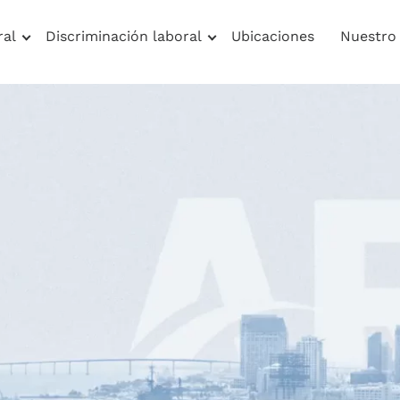
ral
Discriminación laboral
Ubicaciones
Nuestro
pecializado En La Ley De Horas De Trabajo
alizado En La Le