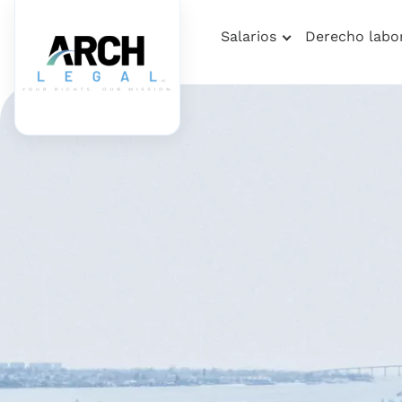
Salarios
Derecho labo
Home
Falta De Pago De Salarios
Abogado Es
Abogado Especi
Trabajo
PROTEGIENDO SUS DERECHOS