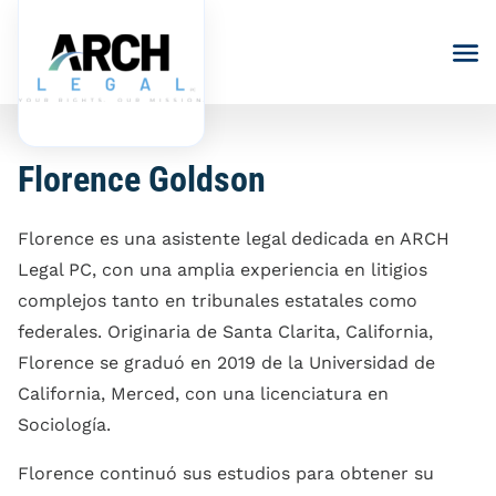
Florence Goldson
Salarios
Derecho laboral
Clasificación Errónea
Florence es una asistente legal dedicada en ARCH
Discriminación laboral
De Empleados
Represalias En El Lugar
Legal PC, con una amplia experiencia en litigios
Ubicaciones
De Trabajo
Discriminación Por
complejos tanto en tribunales estatales como
Derechos A Comidas Y
Nuestro equipo
Discapacidad
Descansos
federales. Originaria de Santa Clarita, California,
No Competencia Y No
Acerca De
Captación
Florence se graduó en 2019 de la Universidad de
Discriminación Por
(866) 331-1338
Salarios No Pagados
Género
California, Merced, con una licenciatura en
Consulta gratuita
Nuestro Equipo
Privacidad Del
Sociología.
Horas Extras No
Empleado
Discriminación Por
Contáctenos
Resultados De Casos
Pagadas
Edad
Florence continuó sus estudios para obtener su
Derechos LGBTQ