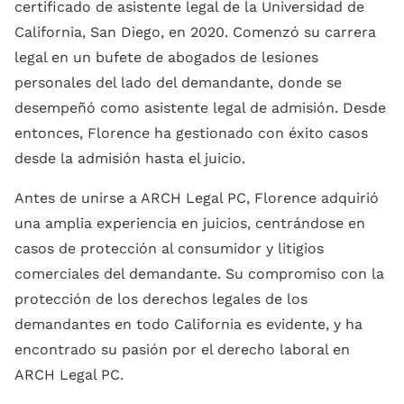
Blog
certificado de asistente legal de la Universidad de
Cumplimiento De La
Discriminación Por
Política De Registro De
California, San Diego, en 2020. Comenzó su carrera
Derechos De Los
Embarazo
Horas De Los
Denunciantes
legal en un bufete de abogados de lesiones
Empleados
personales del lado del demandante, donde se
Igualdad Salarial
desempeñó como asistente legal de admisión. Desde
Trabajo Fuera De
entonces, Florence ha gestionado con éxito casos
Horario
Derechos De Licencia
desde la admisión hasta el juicio.
Familiar Y Médica
Tasa De Pago Regular
Antes de unirse a ARCH Legal PC, Florence adquirió
Del Empleado
Acoso
una amplia experiencia en juicios, centrándose en
Reembolso De Gastos
Despido Injustificado
casos de protección al consumidor y litigios
Del Empleado
comerciales del demandante. Su compromiso con la
Demanda Colectiva
protección de los derechos legales de los
Laboral
demandantes en todo California es evidente, y ha
encontrado su pasión por el derecho laboral en
ARCH Legal PC.