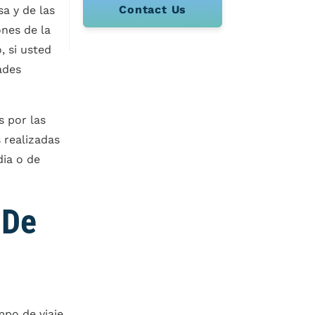
Contact Us
a y de las
ones de la
, si usted
ades
s por las
 realizadas
dia o de
 De
mpo de viaje