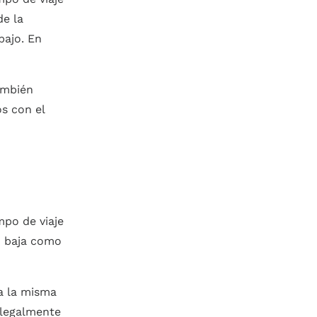
de la
bajo. En
ambién
s con el
mpo de viaje
n baja como
 a la misma
 legalmente