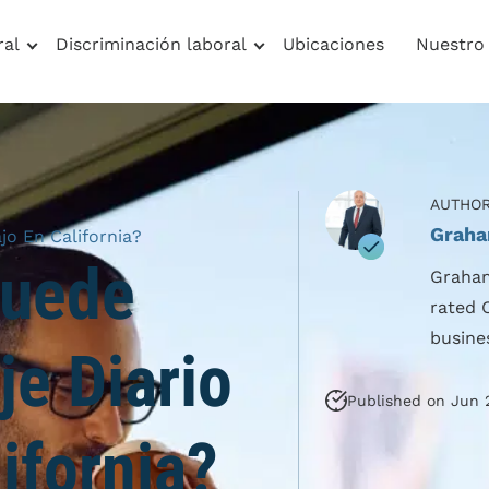
ral
Discriminación laboral
Ubicaciones
Nuestro
AUTHOR
Graha
jo En California?
Puede
Graham
rated 
busine
je Diario
Published on Jun 2
ifornia?