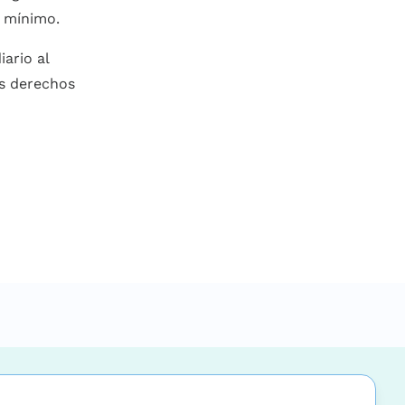
o mínimo.
ario al
us derechos