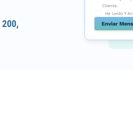
Cliente.
He Leído Y A
 200,