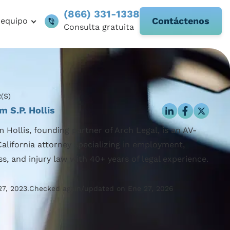
(866) 331-1338
Contáctenos
 equipo
Consulta gratuita
(S)
m S.P. Hollis
 Hollis, founding partner of Arch Legal, is an AV-
California attorney specializing in employment,
ss, and injury law with 40+ years of legal experience.
7, 2023.
Checked again/updated on Ene 27, 2026